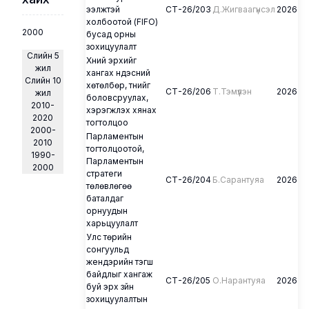
ээлжтэй
СТ-26/203
Д.Жигваагүнсэл
2026
холбоотой (FIFO)
-
бусад орны
зохицуулалт
Сүүлийн 5
Хүний эрхийг
жил
хангах үндэсний
Сүүлийн 10
хөтөлбөр, түүнийг
СТ-26/206
Т.Тэмүүлэн
2026
жил
боловсруулах,
2010-
хэрэгжүүлэх хянах
2020
тогтолцоо
2000-
Парламентын
2010
тогтолцоотой,
1990-
Парламентын
2000
стратеги
СТ-26/204
Б.Сарантуяа
2026
төлөвлөгөө
баталдаг
орнуудын
харьцуулалт
Улс төрийн
сонгуульд
жендэрийн тэгш
байдлыг хангаж
СТ-26/205
О.Нарантуяа
2026
буй эрх зүйн
зохицуулалтын