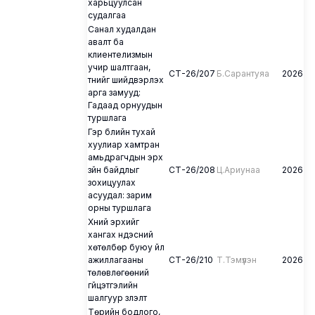
харьцуулсан
судалгаа
Санал худалдан
авалт ба
клиентелизмын
учир шалтгаан,
СТ-26/207
Б.Сарантуяа
2026
түүнийг шийдвэрлэх
арга замууд:
Гадаад орнуудын
туршлага
Гэр бүлийн тухай
хуулиар хамтран
амьдрагчдын эрх
зүйн байдлыг
СТ-26/208
Ц.Ариунаа
2026
зохицуулах
асуудал: зарим
орны туршлага
Хүний эрхийг
хангах үндэсний
хөтөлбөр буюу үйл
ажиллагааны
СТ-26/210
Т.Тэмүүлэн
2026
төлөвлөгөөний
гүйцэтгэлийн
шалгуур үзүүлэлт
Төрийн бодлого,