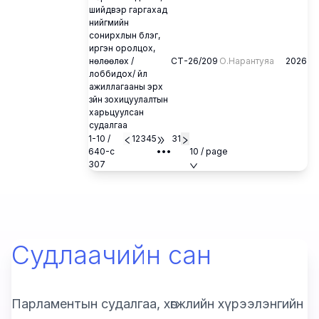
шийдвэр гаргахад
нийгмийн
сонирхлын бүлэг,
иргэн оролцох,
нөлөөлөх /
СТ-26/209
О.Нарантуяа
2026
лоббидох/ үйл
ажиллагааны эрх
зүйн зохицуулалтын
харьцуулсан
судалгаа
1-10 /
1
2
3
4
5
31
640-с
•••
10 / page
307
Судлаачийн сан
Парламентын судалгаа, хөгжлийн хүрээлэнгийн