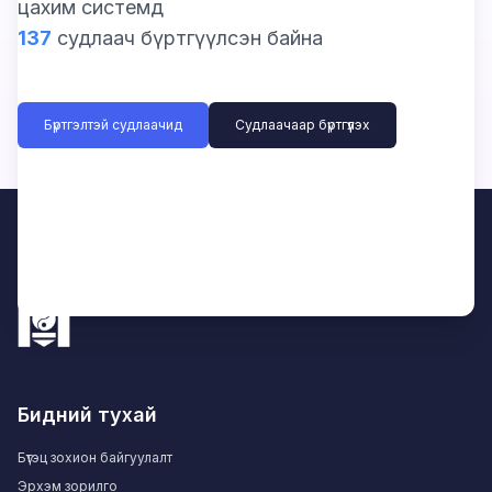
цахим системд
137
судлаач бүртгүүлсэн байна
Бүртгэлтэй судлаачид
Судлаачаар бүртгүүлэх
Бидний тухай
Бүтэц зохион байгуулалт
Эрхэм зорилго