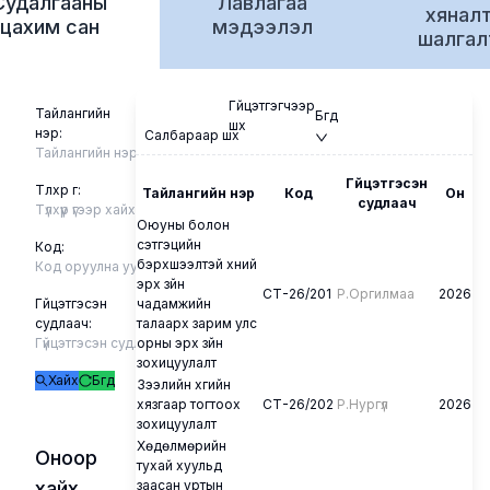
Судалгааны
Лавлагаа
хянал
цахим сан
мэдээлэл
шалгал
Гүйцэтгэгчээр
Тайлангийн
Бүгд
шүүх
нэр:
Салбараар шүүх
Гүйцэтгэсэн
Түлхүүр үг:
Тайлангийн нэр
Код
Он
судлаач
Оюуны болон
сэтгэцийн
Код:
бэрхшээлтэй хүний
эрх зүйн
СТ-26/201
Р.Оргилмаа
2026
Гүйцэтгэсэн
чадамжийн
судлаач:
талаарх зарим улс
орны эрх зүйн
зохицуулалт
Хайх
Бүгд
Зээлийн хүүгийн
хязгаар тогтоох
СТ-26/202
Р.Нургүл
2026
зохицуулалт
Хөдөлмөрийн
Оноор
тухай хуульд
хайх
заасан уртын